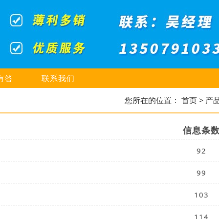
有答
联系我们
您所在的位置：
首页
> 产
信息条
92
99
103
114