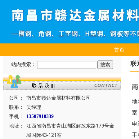
首页
联
站内搜索：
南
公司：
南昌市赣达金属材料有限公司
地
联系：
吴经理
室
手机：
13507910339
电
地址：
江西省南昌市青山湖区解放东路179号金
手
城国际43-121室