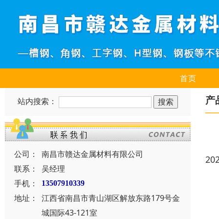
首页
产
站内搜索：
公司：
南昌市赣达金属材料有限公司
20
联系：
吴经理
手机：
13507910339
地址：
江西省南昌市青山湖区解放东路179号金
城国际43-121室