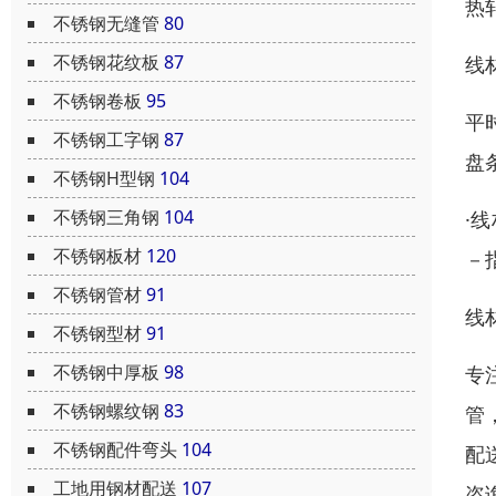
热
不锈钢无缝管
80
不锈钢花纹板
87
线
不锈钢卷板
95
平
不锈钢工字钢
87
盘
不锈钢H型钢
104
不锈钢三角钢
104
·
不锈钢板材
120
－
不锈钢管材
91
线
不锈钢型材
91
不锈钢中厚板
98
专
不锈钢螺纹钢
83
管
不锈钢配件弯头
104
配
工地用钢材配送
107
咨