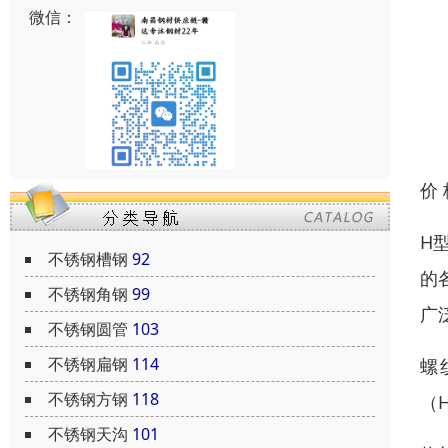
微信：
价
H
不锈钢槽钢
92
的
不锈钢角钢
99
广
不锈钢圆管
103
不锈钢扁钢
114
螺
不锈钢方钢
118
（
不锈钢天沟
101