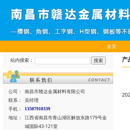
首页
产
站内搜索：
公司：
南昌市赣达金属材料有限公司
20
联系：
吴经理
手机：
13507910339
地址：
江西省南昌市青山湖区解放东路179号金
城国际43-121室