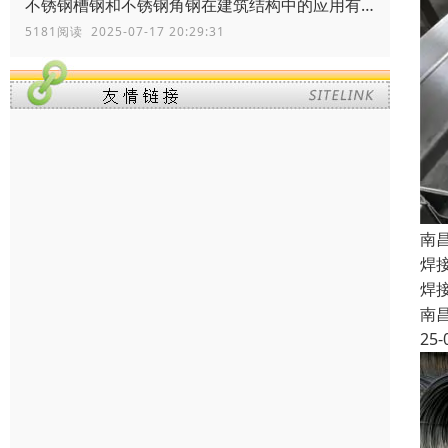
不锈钢槽钢和不锈钢角钢在建筑结构中的应用有何区别？
5181阅读 2025-07-17 20:29:31
南
焊
焊
南
25-