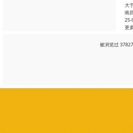
大于
南
25-
更
被浏览过 378