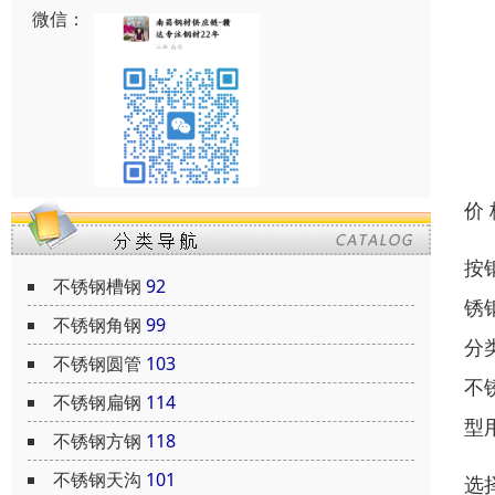
微信：
价
按
不锈钢槽钢
92
锈
不锈钢角钢
99
分
不锈钢圆管
103
不
不锈钢扁钢
114
型
不锈钢方钢
118
不锈钢天沟
101
选