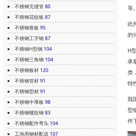
不锈钢无缝管
80
等
不锈钢花纹板
87
此
不锈钢卷板
95
的
不锈钢工字钢
87
不锈钢H型钢
104
H
不锈钢三角钢
104
承
不锈钢板材
120
类
不锈钢管材
91
特
不锈钢型材
91
我
不锈钢中厚板
98
型
不锈钢螺纹钢
83
件下
不锈钢配件弯头
104
工地用钢材配送
107