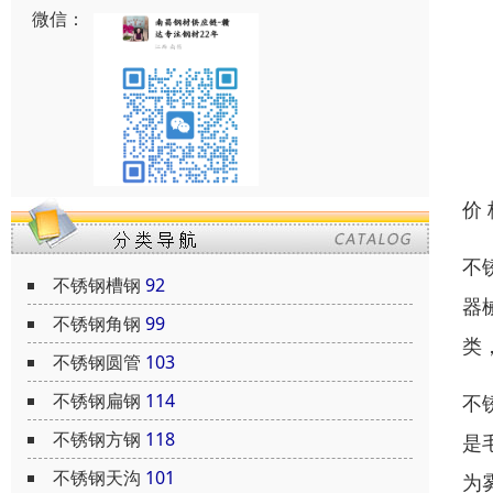
微信：
价
不
不锈钢槽钢
92
器
不锈钢角钢
99
类
不锈钢圆管
103
不锈钢扁钢
114
不
不锈钢方钢
118
是
不锈钢天沟
101
为