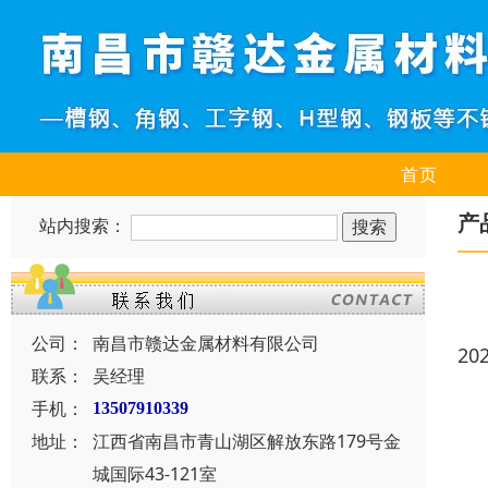
首页
产
站内搜索：
公司：
南昌市赣达金属材料有限公司
20
联系：
吴经理
手机：
13507910339
地址：
江西省南昌市青山湖区解放东路179号金
城国际43-121室