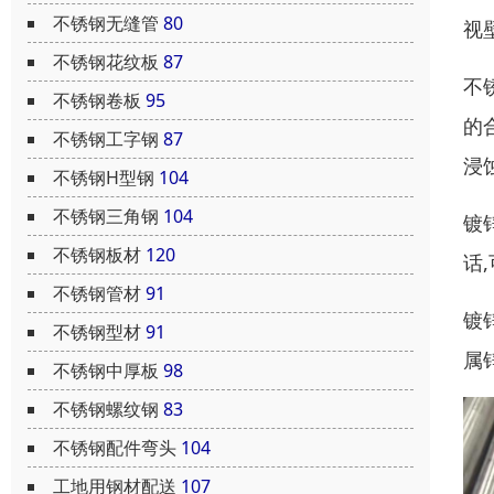
不锈钢无缝管
80
视壁
不锈钢花纹板
87
不
不锈钢卷板
95
的
不锈钢工字钢
87
浸
不锈钢H型钢
104
不锈钢三角钢
104
镀锌
不锈钢板材
120
话
不锈钢管材
91
镀
不锈钢型材
91
属
不锈钢中厚板
98
不锈钢螺纹钢
83
不锈钢配件弯头
104
工地用钢材配送
107