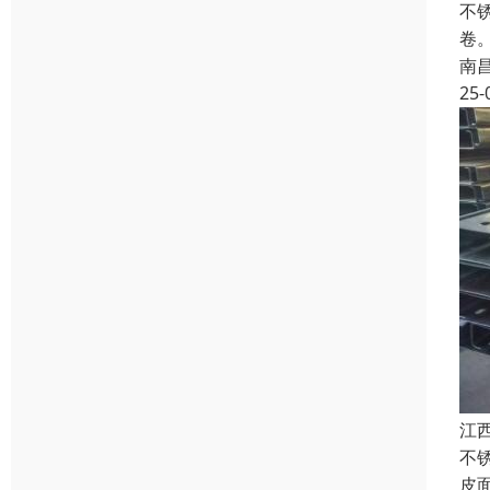
不
卷
南
25-
江
不锈
皮