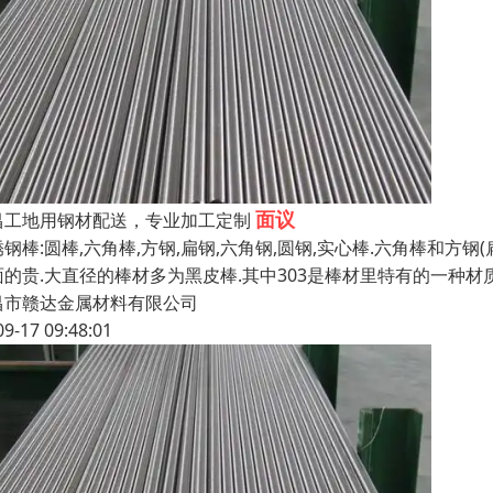
面议
昌工地用钢材配送，专业加工定制
钢棒:圆棒,六角棒,方钢,扁钢,六角钢,圆钢,实心棒.六角棒和方
面的贵.大直径的棒材多为黑皮棒.其中303是棒材里特有的一种材质
昌市赣达金属材料有限公司
09-17 09:48:01