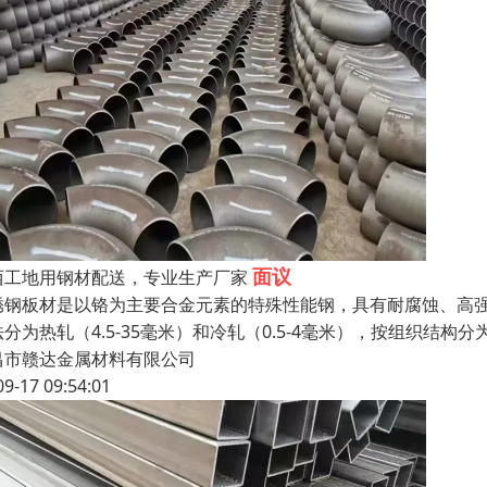
面议
西工地用钢材配送，专业生产厂家
锈钢板材是以铬为主要合金元素的特殊性能钢，具有耐腐蚀、高
法分为热轧（4.5-35毫米）和冷轧（0.5-4毫米），按组织结
昌市赣达金属材料有限公司
09-17 09:54:01