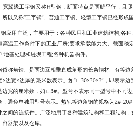
。宽翼缘工字钢又称H型钢，断面特点是两腿平行，且腿
，所以又称“工字钢”。普通工字钢、轻型工字钢已经形成
型钢应用广泛，主要用于：各种民用和工业建筑结构;各
和高温工作条件下的工业厂房;要求承载能力大、截面稳定
护;地基处理和堤坝工程;各种机器构件。
钢俗称角铁、是两边互相垂直成角形的长条钢材。有等边
宽×边宽×边厚的毫米数表示。如“∟30×30×3”，即表
是边宽的厘米数，如∟3#。型号不表示同一型号中不同
全，避免单独用型号表示。热轧等边角钢的规格为2#-2
件之间的连接件。广泛地用于各种建筑结构和工程结构，
、容器架以及仓库。