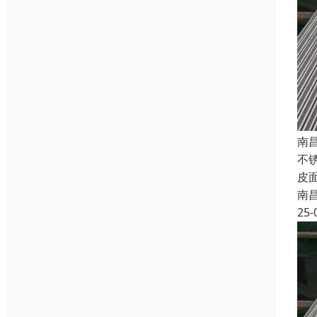
南
不锈
皮
南
25-