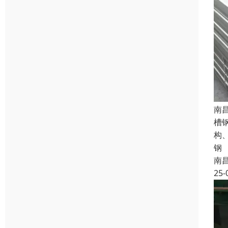
南
槽
构
钢
南
25-