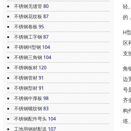
不锈钢无缝管
80
轻
不锈钢花纹板
87
的
不锈钢卷板
95
H
不锈钢工字钢
87
区
不锈钢H型钢
104
支
不锈钢三角钢
104
不锈钢板材
120
角
不锈钢管材
91
边
不锈钢型材
91
号
不锈钢中厚板
98
齐
不锈钢螺纹钢
83
构
不锈钢配件弯头
104
塔
工地用钢材配送
107