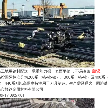
面议
昌工地用钢材配送，承重能力强，表面平整 ，不易变形
按国际标准分为200系（铬-镍-锰）、300系（铬-镍）及400系
业，440系则以高硬度特性用于刀具制造。生产需经退火、固溶
昌市赣达金属材料有限公司
09-17 09:57:01