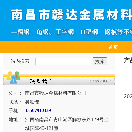
首页
产
站内搜索：
公司：
南昌市赣达金属材料有限公司
20
联系：
吴经理
手机：
13507910339
地址：
江西省南昌市青山湖区解放东路179号金
城国际43-121室