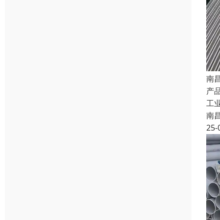
南
产品
工
南
25-