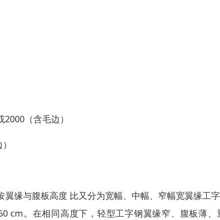
0或2000（含毛边）
边）
按翼缘与腹板高度 比又分为宽幅、中幅、窄幅宽翼缘工
—60 cm。在相同高度下，轻型工字钢翼缘窄、腹板薄、