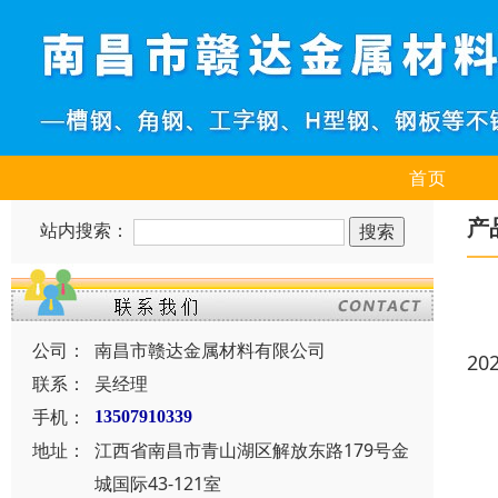
首页
产
站内搜索：
公司：
南昌市赣达金属材料有限公司
20
联系：
吴经理
手机：
13507910339
地址：
江西省南昌市青山湖区解放东路179号金
城国际43-121室