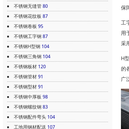
不锈钢无缝管
80
保
不锈钢花纹板
87
工
不锈钢卷板
95
用
不锈钢工字钢
87
采
不锈钢H型钢
104
不锈钢三角钢
104
H
不锈钢板材
120
的
不锈钢管材
91
广
不锈钢型材
91
不锈钢中厚板
98
不锈钢螺纹钢
83
不锈钢配件弯头
104
工地用钢材配送
107