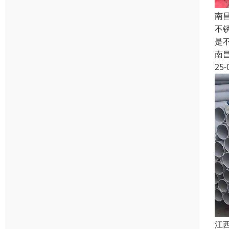
南
不
是
南
25-
江