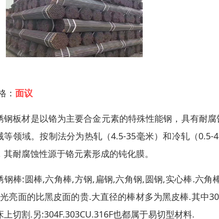
 格：
面议
锈钢板材是以铬为主要合金元素的特殊性能钢，具有耐腐
械等领域。按制法分为热轧（4.5-35毫米）和冷轧（0.
，其耐腐蚀性源于铬元素形成的钝化膜。
锈钢棒:圆棒,六角棒,方钢,扁钢,六角钢,圆钢,实心棒.六
).光亮面的比黑皮面的贵.大直径的棒材多为黑皮棒.其中3
上切割.另:304F.303CU.316F也都属于易切型材料.