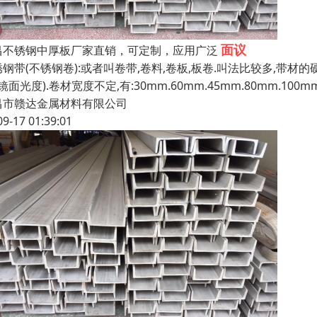
面议
昌不锈钢中厚板厂家直销，可定制，应用广泛
锈钢带(不锈钢卷):或者叫卷带,卷料,卷板,板卷.叫法比较多,带
K镜面光度).卷材宽度不定,有:30mm.60mm.45mm.80mm.100m
昌市赣达金属材料有限公司
09-17 01:39:01