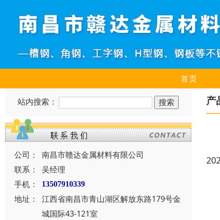
首页
产
站内搜索：
公司：
南昌市赣达金属材料有限公司
20
联系：
吴经理
手机：
13507910339
地址：
江西省南昌市青山湖区解放东路179号金
城国际43-121室