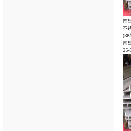
南
不
(8
南
25-