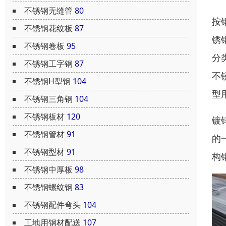
不锈钢无缝管
80
按
不锈钢花纹板
87
锈
不锈钢卷板
95
分
不锈钢工字钢
87
不
不锈钢H型钢
104
型
不锈钢三角钢
104
不锈钢板材
120
镀
不锈钢管材
91
的
不锈钢型材
91
构
不锈钢中厚板
98
不锈钢螺纹钢
83
不锈钢配件弯头
104
工地用钢材配送
107