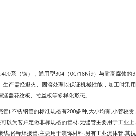
00系（铬），通用型304（0Cr18Ni9）与耐高腐蚀的3
造。生产需经退火、固溶处理以保证机械性能，加工时采
理涵盖花纹板、拉丝板等多样化形态。
亮管).不锈钢管的标准规格有200多种,大小均有,小管较贵
.还可以为客户定做非标规格的管材.无缝管主要用于工业上
接线,俗称焊接管,主要用于装饰材料.另有工业流体管,其