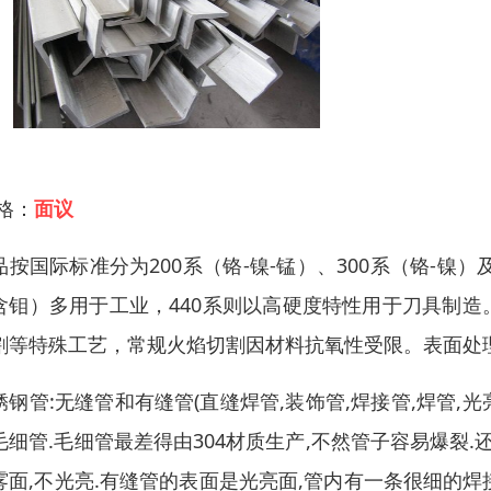
 格：
面议
品按国际标准分为200系（铬-镍-锰）、300系（铬-镍）及4
含钼）多用于工业，440系则以高硬度特性用于刀具制
割等特殊工艺，常规火焰切割因材料抗氧性受限。表面处
锈钢管:无缝管和有缝管(直缝焊管,装饰管,焊接管,焊管,光
毛细管.毛细管最差得由304材质生产,不然管子容易爆裂
雾面,不光亮.有缝管的表面是光亮面,管内有一条很细的焊