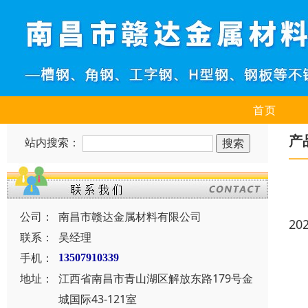
首页
产
站内搜索：
公司：
南昌市赣达金属材料有限公司
20
联系：
吴经理
手机：
13507910339
地址：
江西省南昌市青山湖区解放东路179号金
城国际43-121室