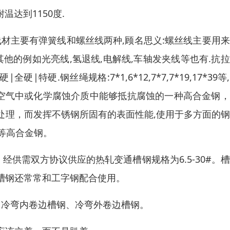
温达到1150度.
.线材主要有弹簧线和螺丝线两种,顾名思义:螺丝线主要用
他的例如光亮线,氢退线,电解线,车轴发夹线等也有.抗
全硬|特硬.钢丝绳规格:7*1,6*12,7*7,7*19,17*39等
钢是在空气中或化学腐蚀介质中能够抵抗腐蚀的一种高合金钢
处理，而发挥不锈钢所固有的表面性能,使用于多方面的
钢等高合金钢。
经供需双方协议供应的热轧变通槽钢规格为6.5-30#。
槽钢还常常和工字钢配合使用。
、冷弯内卷边槽钢、冷弯外卷边槽钢。