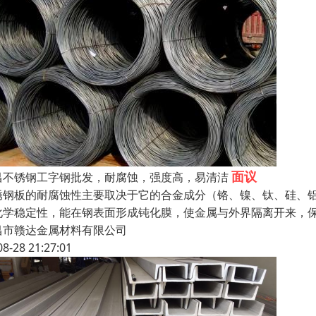
面议
昌不锈钢工字钢批发，耐腐蚀，强度高，易清洁
锈钢板的耐腐蚀性主要取决于它的合金成分（铬、镍、钛、硅、
化学稳定性，能在钢表面形成钝化膜，使金属与外界隔离开来，
昌市赣达金属材料有限公司
08-28 21:27:01