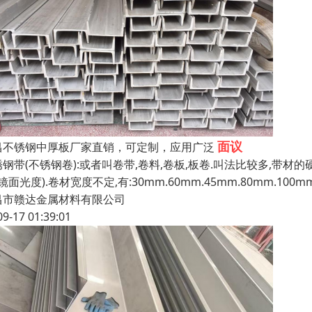
面议
昌不锈钢中厚板厂家直销，可定制，应用广泛
锈钢带(不锈钢卷):或者叫卷带,卷料,卷板,板卷.叫法比较多,带
K镜面光度).卷材宽度不定,有:30mm.60mm.45mm.80mm.100m
昌市赣达金属材料有限公司
09-17 01:39:01