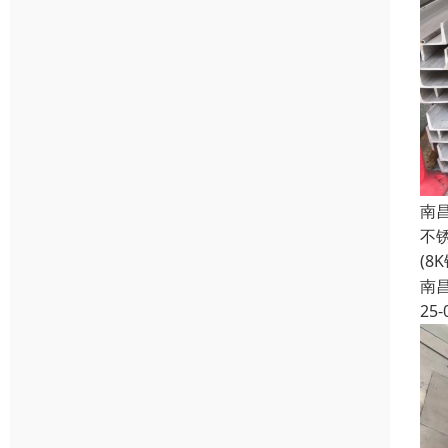
南
不
(8
南
25-