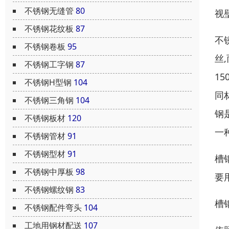
不锈钢无缝管
80
视壁
不锈钢花纹板
87
不
不锈钢卷板
95
丝
不锈钢工字钢
87
15
不锈钢H型钢
104
同
不锈钢三角钢
104
钢
不锈钢板材
120
一
不锈钢管材
91
不锈钢型材
91
槽
不锈钢中厚板
98
要
不锈钢螺纹钢
83
槽
不锈钢配件弯头
104
工地用钢材配送
107