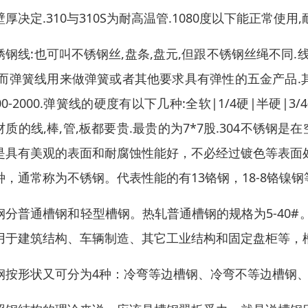
厚决定.310与310S为耐高温管.1080度以下能正常使用,耐
锈钢线:也可叫不锈钢丝,盘条,盘元,但跟不锈钢丝绳不同
,而弹簧线用来做弹簧或者其他要求具有弹性的五金产品.其
00-2000.弹簧线的硬度有以下几种:全软|1/4硬|半硬|3/4硬|
材质的线,棒,管,板都要贵.最贵的为7*7股.304不锈
是具有美观的表面和耐腐蚀性能好，不必经过镀色等表面
种，通常称为不锈钢。代表性能的有13铬钢，18-8铬镍
钢分普通槽钢和轻型槽钢。热轧普通槽钢的规格为5-40#。
用于建筑结构、车辆制造、其它工业结构和固定盘柜等，
钢按形状又可分为4种：冷弯等边槽钢、冷弯不等边槽钢