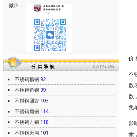
微信：
价
不
不锈钢槽钢
92
数
不锈钢角钢
99
数
不锈钢圆管
103
免
不锈钢扁钢
114
不锈钢方钢
118
影
不锈钢天沟
101
素