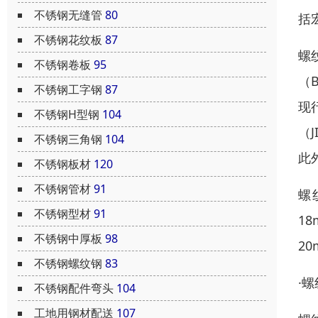
不锈钢无缝管
80
括
不锈钢花纹板
87
螺
不锈钢卷板
95
（
不锈钢工字钢
87
现
不锈钢H型钢
104
（
不锈钢三角钢
104
此
不锈钢板材
120
不锈钢管材
91
螺
不锈钢型材
91
1
不锈钢中厚板
98
20
不锈钢螺纹钢
83
·
不锈钢配件弯头
104
工地用钢材配送
107