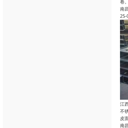
卷
南
25-
江
不锈
皮
南