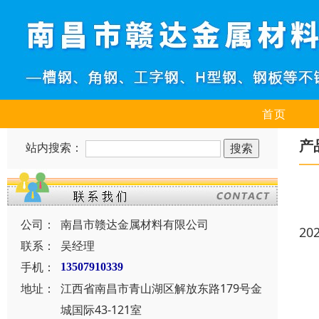
首页
产
站内搜索：
公司：
南昌市赣达金属材料有限公司
20
联系：
吴经理
手机：
13507910339
地址：
江西省南昌市青山湖区解放东路179号金
城国际43-121室